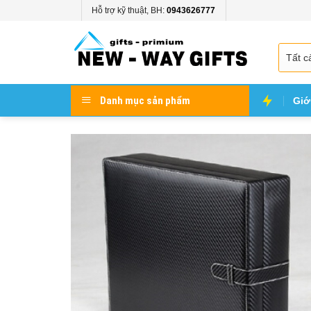
Skip
Hỗ trợ kỹ thuật, BH:
0943626777
to
content
Danh mục sản phẩm
Giớ