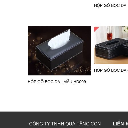
HỘP GỖ BỌC DA 
HỘP GỖ BỌC DA 
HỘP GỖ BỌC DA - MẪU HD009
CÔNG TY TNHH QUÀ TẶNG CON
LIÊN 