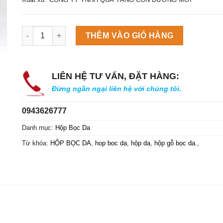
Máy làm đá viên Scotsman NW458AS số lượng
THÊM VÀO GIỎ HÀNG
LIÊN HỆ TƯ VẤN, ĐẶT HÀNG:
Đừng ngần ngại liên hệ với chúng tôi.
0943626777
Danh mục:
Hộp Bọc Da
Từ khóa:
HỘP BỌC DA
,
hop boc da
,
hộp da
,
hộp gỗ bọc da.
,