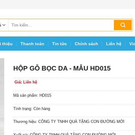
Tìm
kiếm:
i thiệu
Thanh toán
Tin tức
Chính sách
Liên hệ
Vi
HỘP GỖ BỌC DA - MẪU HD015
Giá: Liên hệ
Mã sản phẩm: HD015
Tình trạng: Còn hàng
Thương hiệu: CÔNG TY TNHH QUÀ TẶNG CON ĐƯỜNG MỚI
Xuất xứ: CÔNG TY TNHH QUÀ TẶNG CON ĐƯỜNG MỚI