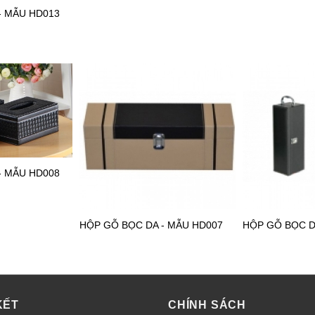
- MẪU HD013
- MẪU HD008
HỘP GỖ BỌC DA - MẪU HD007
HỘP GỖ BỌC D
KẾT
CHÍNH SÁCH