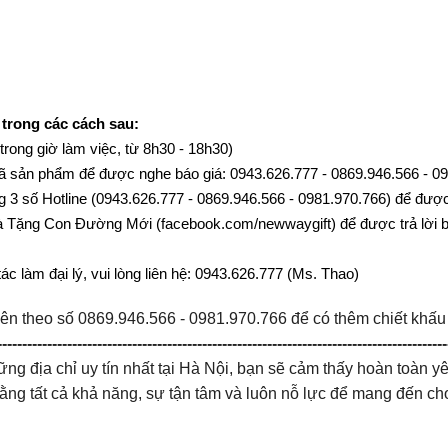
 trong các cách sau:
(trong giờ làm việc, từ 8h30 - 18h30)
c mã sản phẩm để được nghe báo giá: 0943.626.777 - 0869.946.566 - 
g 3 số Hotline (0943.626.777 - 0869.946.566 - 0981.970.766) để được 
 Tặng Con Đường Mới (facebook.com/newwaygift) để được trả lời b
c làm đại lý, vui lòng liên hệ: 0943.626.777 (Ms. Thao)
iên theo số 0869.946.566 - 0981.970.766 để có thêm chiết khấu
------------------------------------------------------------------------------------------
ng địa chỉ uy tín nhất tại Hà Nội, bạn sẽ cảm thấy hoàn toàn 
 bằng tất cả khả năng, sự tận tâm và luôn nỗ lực để mang đến 