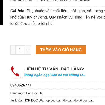
Giá bán
: Phụ thuộc vào chất liệu, thời gian, số lượng
khó của Huy
chương
. Quý khách vui lòng liên hệ với 
tôi để được hỗ trợ tốt nhất.
Máy làm đá viên Scotsman NW458AS số lượng
THÊM VÀO GIỎ HÀNG
LIÊN HỆ TƯ VẤN, ĐẶT HÀNG:
Đừng ngần ngại liên hệ với chúng tôi.
0943626777
Danh mục:
Hộp Bọc Da
Từ khóa:
HỘP BỌC DA
,
hop boc da
,
hộp da
,
hộp gỗ bọc da.
,