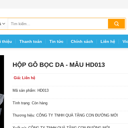
Tìm
kiếm:
i thiệu
Thanh toán
Tin tức
Chính sách
Liên hệ
Vi
HỘP GỖ BỌC DA - MẪU HD013
Giá: Liên hệ
Mã sản phẩm: HD013
Tình trạng: Còn hàng
Thương hiệu: CÔNG TY TNHH QUÀ TẶNG CON ĐƯỜNG MỚI
Xuất xứ: CÔNG TY TNHH QUÀ TẶNG CON ĐƯỜNG MỚI