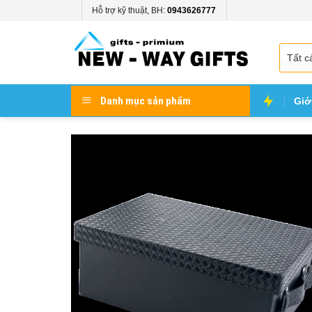
Skip
Hỗ trợ kỹ thuật, BH:
0943626777
to
content
Danh mục sản phẩm
Giớ