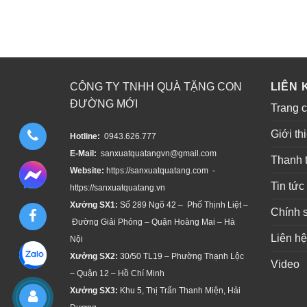
CÔNG TY TNHH QUÀ TẶNG CON
LIÊN 
ĐƯỜNG MỚI
Trang 
Giới th
Hotline:
0943.626.777
E-Mail:
sanxuatquatangvn@gmail.com
Thanh 
Website:
https://sanxuatquatang.com -
Tin tức
https://sanxuatquatang.vn
Xưởng SX1:
Số 289 Ngõ 42 – Phố Thịnh Liệt –
Chính 
Đường Giải Phóng – Quận Hoàng Mai – Hà
Liên hệ
Nội
Xưởng SX2:
30/50 TL19 – Phường Thạnh Lộc
Video
– Quận 12 – Hồ Chí Minh
Xưởng SX3:
Khu 5, Thị Trấn Thanh Miện, Hải