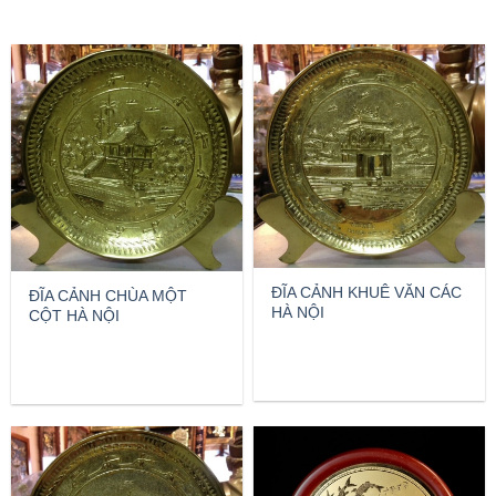
ĐĨA CẢNH KHUÊ VĂN CÁC
ĐĨA CẢNH CHÙA MỘT
HÀ NỘI
CỘT HÀ NỘI