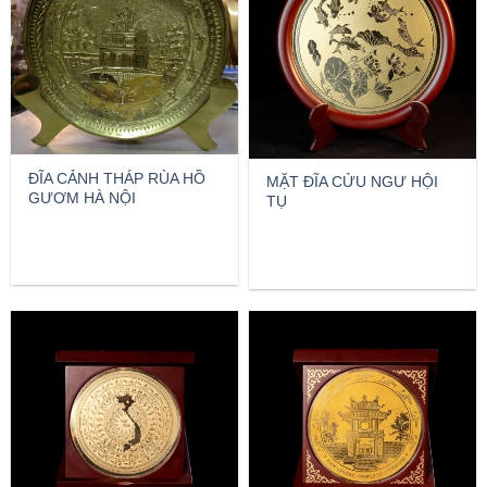
ĐĨA CẢNH THÁP RÙA HỒ
MẶT ĐĨA CỬU NGƯ HỘI
GƯƠM HÀ NỘI
TỤ