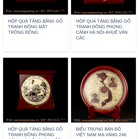
HỘP QUÀ TẶNG BẰNG GỖ
HỘP QUÀ TẶNG BẰNG GỖ
TRANH ĐỒNG MẶT
TRANH ĐỒNG PHONG
TRỐNG ĐỒNG
CẢNH HÀ NỘI-KHUÊ VĂN
CÁC
HỘP QUÀ TẶNG BẰNG GỖ
BIỂU TRƯNG BẢN ĐỒ
TRANH ĐỒNG PHONG
VIỆT NAM MẠ VÀNG 24K