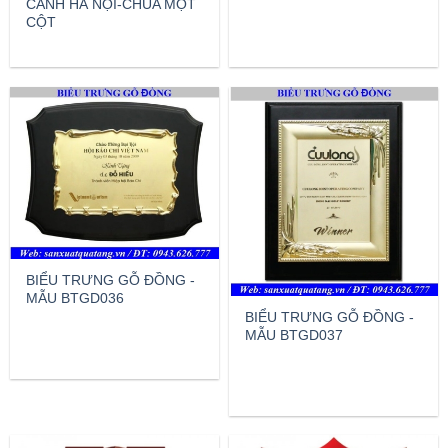
CẢNH HÀ NỘI-CHÙA MỘT
CỘT
BIỂU TRƯNG GỖ ĐỒNG -
MẪU BTGD036
BIỂU TRƯNG GỖ ĐỒNG -
MẪU BTGD037