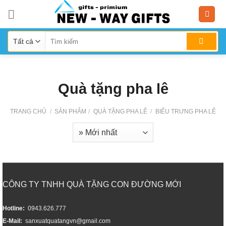
Skip
to
content
Quà tặng pha lê
TRANG CHỦ
/
SẢN PHẨM
/
QUÀ TẶNG PHA LÊ
/
BIỂU TRƯNG PHA LÊ
CÔNG TY TNHH QUÀ TẶNG CON ĐƯỜNG MỚI
Hotline:
0943.626.777
E-Mail:
sanxuatquatangvn@gmail.com