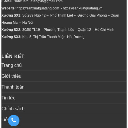
E-Mail:
sanxuatquatangvn@gmail.com
Website:
https://sanxuatquatang.com - https://sanxuatquatang.vn
Xưởng SX1:
Số 289 Ngõ 42 – Phố Thịnh Liệt – Đường Giải Phóng – Quận
Hoàng Mai – Hà Nội
Xưởng SX2:
30/50 TL19 – Phường Thạnh Lộc – Quận 12 – Hồ Chí Minh
Xưởng SX3:
Khu 5, Thị Trấn Thanh Miện, Hải Dương
LIÊN KẾT
Trang chủ
Giới thiệu
Thanh toán
Tin tức
Chính sách
Liên hệ