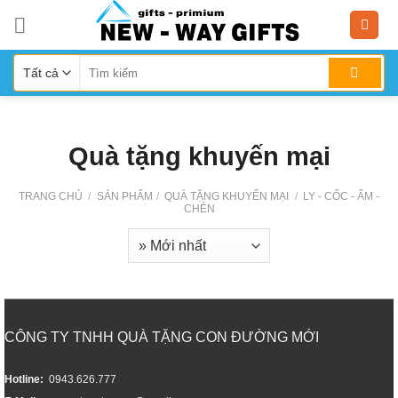
Skip
to
content
Quà tặng khuyến mại
TRANG CHỦ
/
SẢN PHẨM
/
QUÀ TẶNG KHUYẾN MẠI
/
LY - CỐC - ẤM -
CHÉN
CÔNG TY TNHH QUÀ TẶNG CON ĐƯỜNG MỚI
Hotline:
0943.626.777