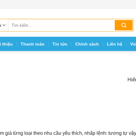
Tìm
kiếm:
i thiệu
Thanh toán
Tin tức
Chính sách
Liên hệ
Vi
Hiể
 giá từng loại theo nhu cầu yêu thích, nhấp lệnh: tương tự vậ