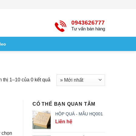
0943626777
Tư vấn bán hàng
deo
n thị 1–10 của 0 kết quả
CÓ THỂ BẠN QUAN TÂM
HỘP QUÀ - MẪU HQ001
Liên hệ
y chọn