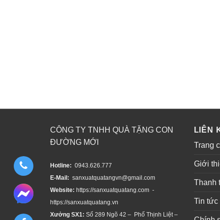
CÔNG TY TNHH QUÀ TẶNG CON
LIÊN 
ĐƯỜNG MỚI
Trang 
Giới th
Hotline:
0943.626.777
E-Mail:
sanxuatquatangvn@gmail.com
Thanh 
Website:
https://sanxuatquatang.com -
Tin tức
https://sanxuatquatang.vn
Xưởng SX1:
Số 289 Ngõ 42 – Phố Thịnh Liệt –
Chính 