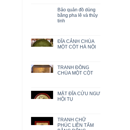
Bảo quản đồ dùng
bằng pha lê và thủy
tinh
ĐĨA CẢNH CHÙA
MỘT CỘT HÀ NỘI
TRANH ĐỒNG
CHÙA MỘT CỘT
MẶT ĐĨA CỬU NGƯ
HỘI TỤ
TRANH CHỮ
PHÚC LIỀN TẤM