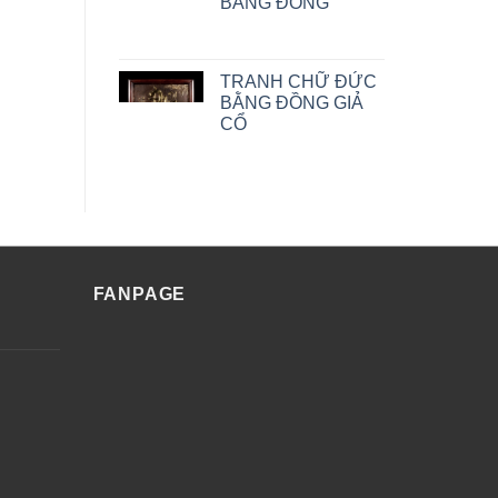
BẰNG ĐỒNG
TRANH CHỮ ĐỨC
BẰNG ĐỒNG GIẢ
CỔ
FANPAGE