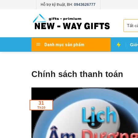
Skip
Hỗ trợ kỹ thuật, BH:
0943626777
to
content
Danh mục sản phẩm
Giớ
Chính sách thanh toán
31
Th10