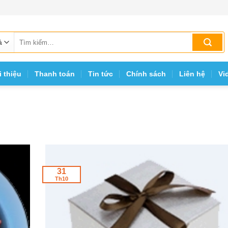
Tìm
kiếm:
i thiệu
Thanh toán
Tin tức
Chính sách
Liên hệ
Vi
31
Th10