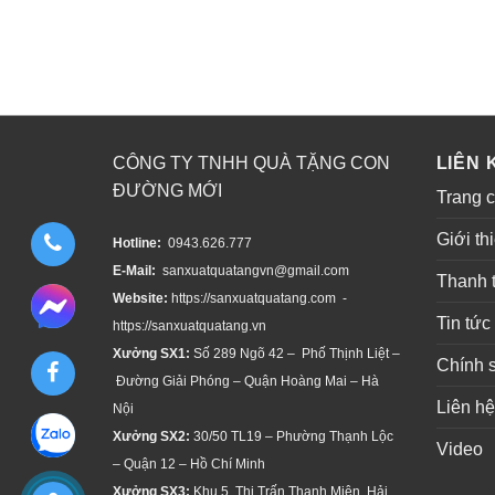
CÔNG TY TNHH QUÀ TẶNG CON
LIÊN 
ĐƯỜNG MỚI
Trang 
Giới th
Hotline:
0943.626.777
E-Mail:
sanxuatquatangvn@gmail.com
Thanh 
Website:
https://sanxuatquatang.com -
Tin tức
https://sanxuatquatang.vn
Xưởng SX1:
Số 289 Ngõ 42 – Phố Thịnh Liệt –
Chính 
Đường Giải Phóng – Quận Hoàng Mai – Hà
Liên hệ
Nội
Xưởng SX2:
30/50 TL19 – Phường Thạnh Lộc
Video
– Quận 12 – Hồ Chí Minh
Xưởng SX3:
Khu 5, Thị Trấn Thanh Miện, Hải