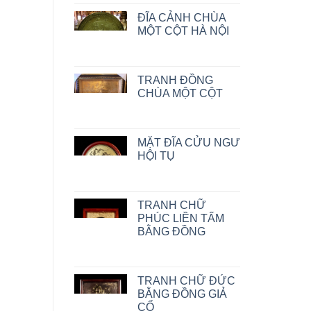
ĐĨA CẢNH CHÙA
MỘT CỘT HÀ NỘI
TRANH ĐỒNG
CHÙA MỘT CỘT
MẶT ĐĨA CỬU NGƯ
HỘI TỤ
TRANH CHỮ
PHÚC LIỀN TẤM
BẰNG ĐỒNG
TRANH CHỮ ĐỨC
BẰNG ĐỒNG GIẢ
CỔ