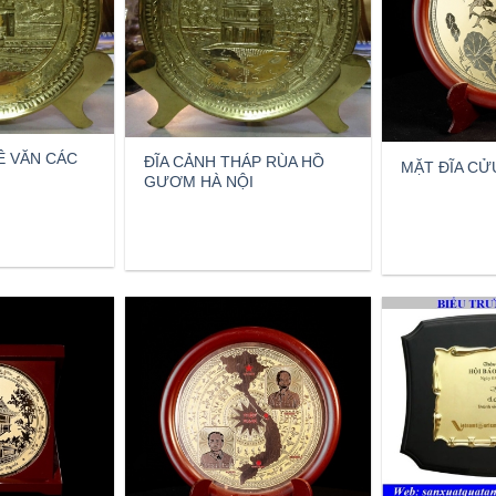
Ê VĂN CÁC
ĐĨA CẢNH THÁP RÙA HỒ
MẶT ĐĨA CỬ
GƯƠM HÀ NỘI