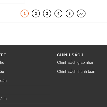
1
2
3
4
5
>>
KẾT
CHÍNH SÁCH
chủ
Chính sách giao nhận
iệu
Chính sách thanh toán
toán
sách