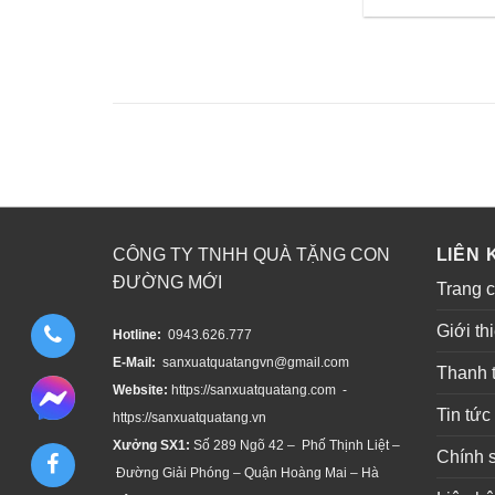
CÔNG TY TNHH QUÀ TẶNG CON
LIÊN 
ĐƯỜNG MỚI
Trang 
Giới th
Hotline:
0943.626.777
E-Mail:
sanxuatquatangvn@gmail.com
Thanh 
Website:
https://sanxuatquatang.com -
Tin tức
https://sanxuatquatang.vn
Xưởng SX1:
Số 289 Ngõ 42 – Phố Thịnh Liệt –
Chính 
Đường Giải Phóng – Quận Hoàng Mai – Hà