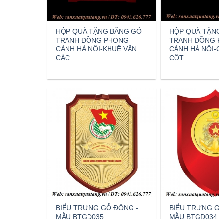
HỘP QUÀ TẶNG BẰNG GỖ
HỘP QUÀ TẶN
TRANH ĐỒNG PHONG
TRANH ĐỒNG
CẢNH HÀ NỘI-KHUÊ VĂN
CẢNH HÀ NỘI
CÁC
CỘT
BIỂU TRƯNG GỖ ĐỒNG -
BIỂU TRƯNG G
MẪU BTGD035
MẪU BTGD034