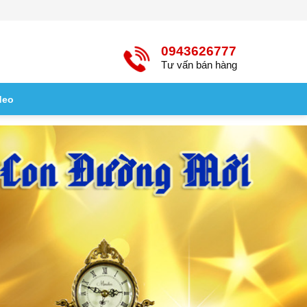
0943626777
Tư vấn bán hàng
deo