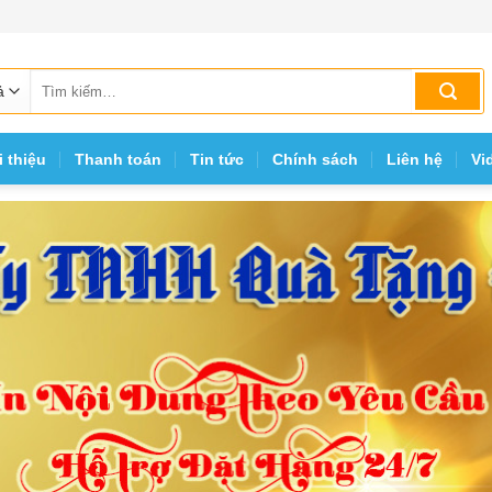
Tìm
kiếm:
i thiệu
Thanh toán
Tin tức
Chính sách
Liên hệ
Vi