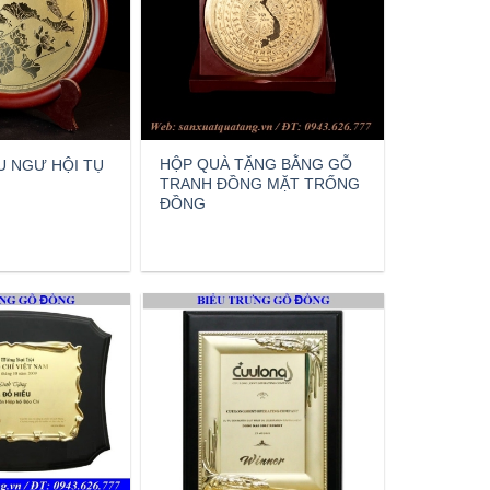
HỘP QUÀ TẶNG BẰNG GỖ
U NGƯ HỘI TỤ
TRANH ĐỒNG MẶT TRỐNG
ĐỒNG