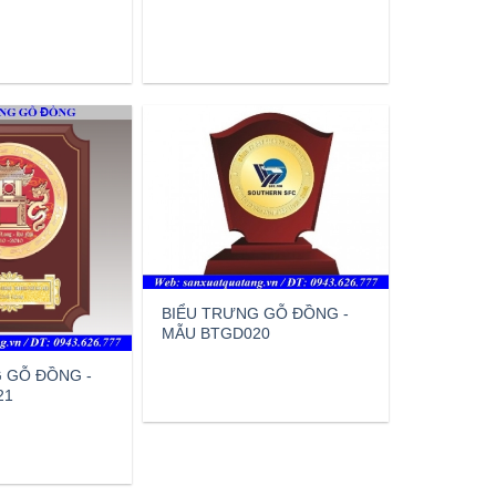
BIỂU TRƯNG GỖ ĐỒNG -
MẪU BTGD020
 GỖ ĐỒNG -
21