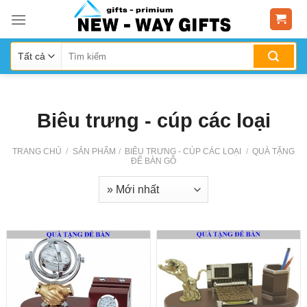
Skip
to
content
Biêu trưng - cúp các loại
TRANG CHỦ
/
SẢN PHẨM
/
BIÊU TRƯNG - CÚP CÁC LOẠI
/
QUÀ TẶNG
ĐỂ BÀN GỖ