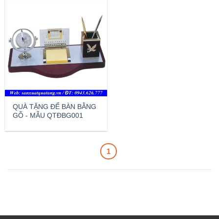
QUÀ TẶNG ĐỂ BÀN BẰNG
GỖ - MẪU QTĐBG001
1