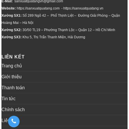
E-Mail:
sanxuatquatangvn@gmail.com
Website:
https://sanxuatquatang.com - https://sanxuatquatang.vn
Xưởng SX1:
Số 289 Ngõ 42 – Phố Thịnh Liệt – Đường Giải Phóng – Quận
Hoàng Mai – Hà Nội
Xưởng SX2:
30/50 TL19 – Phường Thạnh Lộc – Quận 12 – Hồ Chí Minh
Xưởng SX3:
Khu 5, Thị Trấn Thanh Miện, Hải Dương
LIÊN KẾT
Trang chủ
Giới thiệu
Thanh toán
Tin tức
Chính sách
Liên hệ