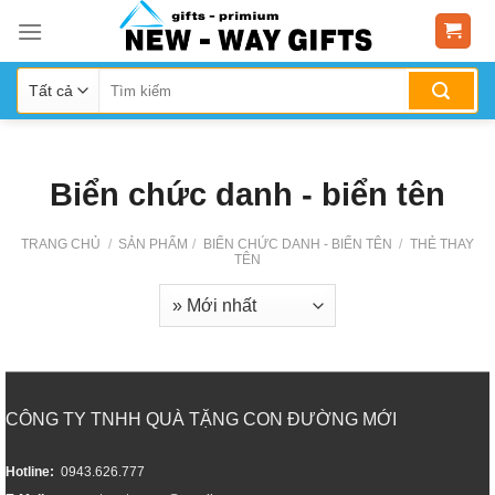
Skip
to
content
Biển chức danh - biển tên
TRANG CHỦ
/
SẢN PHẨM
/
BIỂN CHỨC DANH - BIỂN TÊN
/
THẺ THAY
TÊN
CÔNG TY TNHH QUÀ TẶNG CON ĐƯỜNG MỚI
Hotline:
0943.626.777