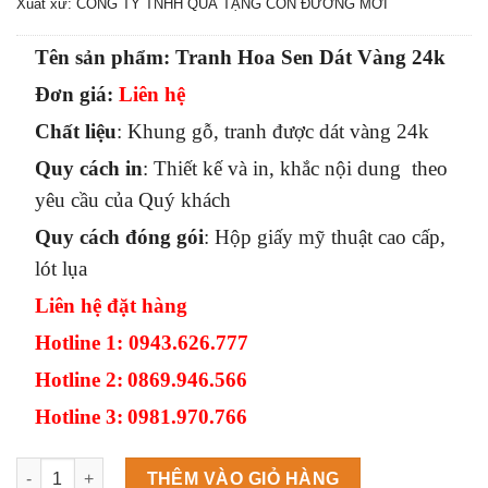
Xuất xứ: CÔNG TY TNHH QUÀ TẶNG CON ĐƯỜNG MỚI
Tên sản phẩm: Tranh Hoa Sen Dát Vàng 24k
Đơn giá:
Liên hệ
Chất liệu
: Khung gỗ, tranh được dát vàng 24k
Quy cách in
: Thiết kế và in, khắc nội dung theo
yêu cầu của Quý khách
Quy cách đóng gói
: Hộp giấy mỹ thuật cao cấp,
lót lụa
Liên hệ đặt hàng
Hotline 1
: 0943.626.777
Hotline 2:
0869.946.566
Hotline 3:
0981.970.766
Máy làm đá viên Scotsman NW458AS số lượng
THÊM VÀO GIỎ HÀNG