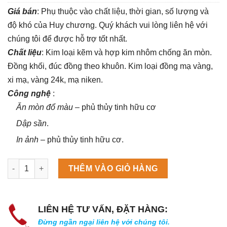
Giá bán
: Phụ thuộc vào chất liệu, thời gian, số lượng và
độ khó của Huy
chương
. Quý khách vui lòng liên hệ với
chúng tôi để được hỗ trợ tốt nhất.
Chất liệu
: Kim loại kẽm và hợp kim nhôm chống ăn mòn.
Đồng khối, đúc đồng theo khuôn. Kim loại đồng mạ vàng,
xi mạ, vàng 24k, mạ niken
.
Công nghệ
:
Ăn mòn đổ màu
– phủ thủy tinh hữu cơ
Dập sần
.
In ảnh
– phủ thủy tinh hữu cơ.
Máy làm đá viên Scotsman NW458AS số lượng
THÊM VÀO GIỎ HÀNG
LIÊN HỆ TƯ VẤN, ĐẶT HÀNG:
Đừng ngần ngại liên hệ với chúng tôi.