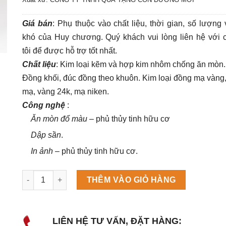
Giá bán
: Phụ thuộc vào chất liệu, thời gian, số lượng
khó của Huy
chương
. Quý khách vui lòng liên hệ với 
tôi để được hỗ trợ tốt nhất.
Chất liệu
: Kim loại kẽm và hợp kim nhôm chống ăn mòn.
Đồng khối, đúc đồng theo khuôn. Kim loại đồng mạ vàng,
mạ, vàng 24k, mạ niken
.
Công nghệ
:
Ăn mòn đổ màu
– phủ thủy tinh hữu cơ
Dập sần
.
In ảnh
– phủ thủy tinh hữu cơ.
Máy làm đá viên Scotsman NW458AS số lượng
THÊM VÀO GIỎ HÀNG
LIÊN HỆ TƯ VẤN, ĐẶT HÀNG: