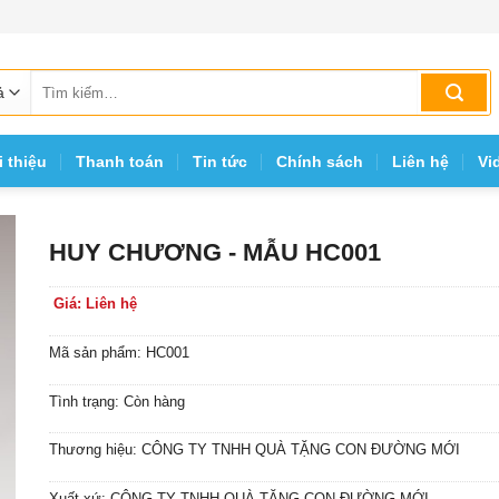
Tìm
kiếm:
i thiệu
Thanh toán
Tin tức
Chính sách
Liên hệ
Vi
HUY CHƯƠNG - MẪU HC001
Giá: Liên hệ
Mã sản phẩm: HC001
Tình trạng: Còn hàng
Thương hiệu: CÔNG TY TNHH QUÀ TẶNG CON ĐƯỜNG MỚI
Xuất xứ: CÔNG TY TNHH QUÀ TẶNG CON ĐƯỜNG MỚI