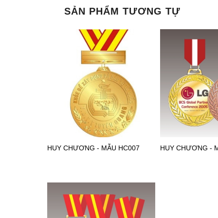
SẢN PHẨM TƯƠNG TỰ
HUY CHƯƠNG - MẪU HC007
HUY CHƯƠNG - 