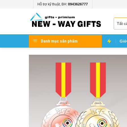
Skip
Hỗ trợ kỹ thuật, BH:
0943626777
to
content
Danh mục sản phẩm
Giớ