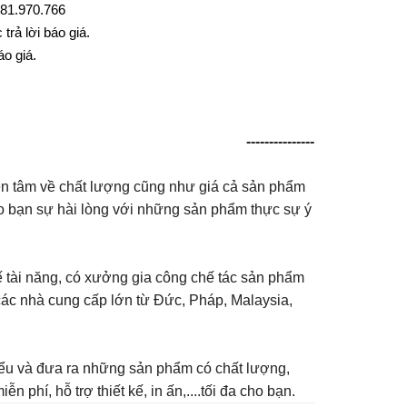
0981.970.766
trả lời báo giá.
o giá.
70.766 để có thêm chiết khấu
---------------
yên tâm về chất lượng cũng như giá cả sản phẩm
cho bạn sự hài lòng với những sản phẩm thực sự ý
ế tài năng, có xưởng gia công chế tác sản phẩm
 các nhà cung cấp lớn từ Đức, Pháp, Malaysia,
 hiểu và đưa ra những sản phẩm có chất lượng,
 phí, hỗ trợ thiết kế, in ấn,....tối đa cho bạn.