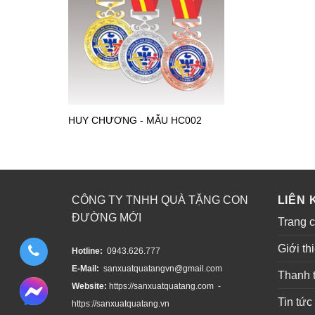
HUY CHƯƠNG - MẪU HC002
CÔNG TY TNHH QUÀ TẶNG CON
LIÊN 
ĐƯỜNG MỚI
Trang 
Giới th
Hotline:
0943.626.777
E-Mail:
sanxuatquatangvn@gmail.com
Thanh 
Website:
https://sanxuatquatang.com -
Tin tức
https://sanxuatquatang.vn