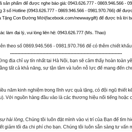
c mã sản phẩm để được nghe báo giá: 0943.626.777 - 0869.946.566 - 
g 3 số Hotline (0943.626.777 - 0869.946.566 - 0981.970.766) để được 
 Tặng Con Đường Mới(facebook.com/newwaygift) để được trả lời bá
c làm đại lý, vui lòng liên hệ: 0943.626.777 (Ms. Thao)
ên hệ nhân viên theo số 0869.946.566 - 0981.9
----------------------------------------------------------------------------
ng địa chỉ uy tín nhất tại Hà Nội, bạn sẽ cảm thấy hoàn toàn 
 bằng tất cả khả năng, sự tận tâm và luôn nỗ lực để mang đến 
ều năm kinh nghiệm trong lĩnh vực quà tặng, có đội ngũ thiết k
ầu). Với nguồn hàng đầu vào là các thương hiệu nổi tiếng hoặc
sự hài lòng
, Chúng tôi luôn đặt mình vào vị trí của Bạn để tìm
 giảm tối đa chi phí cho bạn. Chúng tôi luôn sẵn sàng tư vấn miễn