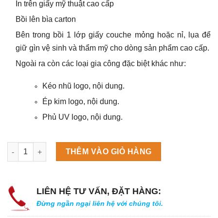
In trên giấy mỹ thuật cao cấp
Bồi lên bìa carton
Bên trong bồi 1 lớp giấy couche mỏng hoặc nỉ, lụa để
giữ gìn vệ sinh và thẩm mỹ cho dòng sản phẩm cao cấp.
Ngoài ra còn các loại gia công đặc biệt khác như:
Kéo nhũ logo, nội dung.
Ép kim logo, nội dung.
Phủ UV logo, nội dung.
Máy làm đá viên Scotsman NW458AS số lượng
THÊM VÀO GIỎ HÀNG
LIÊN HỆ TƯ VẤN, ĐẶT HÀNG:
Đừng ngần ngại liên hệ với chúng tôi.