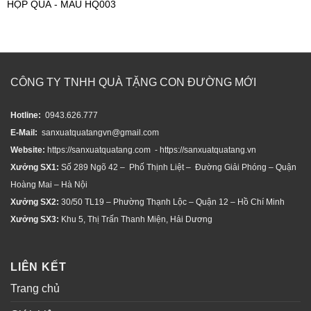
HỘP QUÀ - MẪU HQ003
CÔNG TY TNHH QUÀ TẶNG CON ĐƯỜNG MỚI
Hotline:
0943.626.777
E-Mail:
sanxuatquatangvn@gmail.com
Website:
https://sanxuatquatang.com - https://sanxuatquatang.vn
Xưởng SX1:
Số 289 Ngõ 42 – Phố Thịnh Liệt – Đường Giải Phóng – Quận
Hoàng Mai – Hà Nội
Xưởng SX2:
30/50 TL19 – Phường Thạnh Lộc – Quận 12 – Hồ Chí Minh
Xưởng SX3:
Khu 5, Thị Trấn Thanh Miện, Hải Dương
LIÊN KẾT
Trang chủ