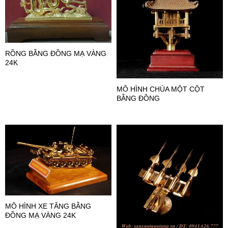
RỒNG BẰNG ĐỒNG MẠ VÀNG
24K
MÔ HÌNH CHÙA MỘT CỘT
BẰNG ĐỒNG
MÔ HÌNH XE TĂNG BẰNG
ĐỒNG MẠ VÀNG 24K