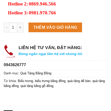
Hotline 2:
0869.946.566
Hotline 3:
0981.970.766
Máy làm đá viên Scotsman NW458AS số lượng
THÊM VÀO GIỎ HÀNG
LIÊN HỆ TƯ VẤN, ĐẶT HÀNG:
Đừng ngần ngại liên hệ với chúng tôi.
0943626777
Danh mục:
Quà Tặng Bằng Đồng
Từ khóa:
Biểu trưng
,
biểu trưng bằng đồng
,
quà tặng để bàn
,
quà tặng
bằng đồng
,
quà tặng bằng gỗ đồng
,