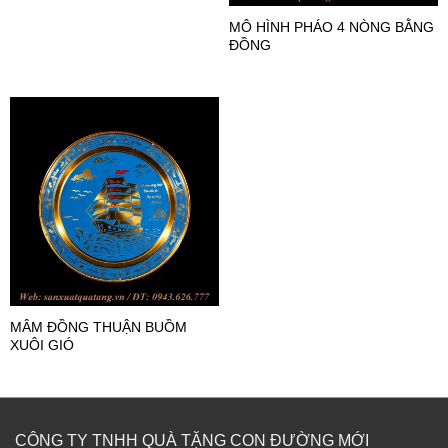
MÔ HÌNH PHÁO 4 NÒNG BẰNG
ĐỒNG
MÂM ĐỒNG THUẬN BUỒM
XUÔI GIÓ
CÔNG TY TNHH QUÀ TẶNG CON ĐƯỜNG MỚI