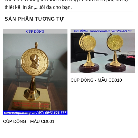
thiết kế, in ấn,....tối đa cho bạn.
SẢN PHẨM TƯƠNG TỰ
CÚP ĐỒNG - MẪU CĐ010
CÚP ĐỒNG - MẪU CĐ001