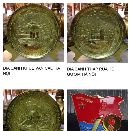
ĐĨA CẢNH KHUÊ VĂN CÁC HÀ
ĐĨA CẢNH THÁP RÙA HỒ
NỘI
GƯƠM HÀ NỘI