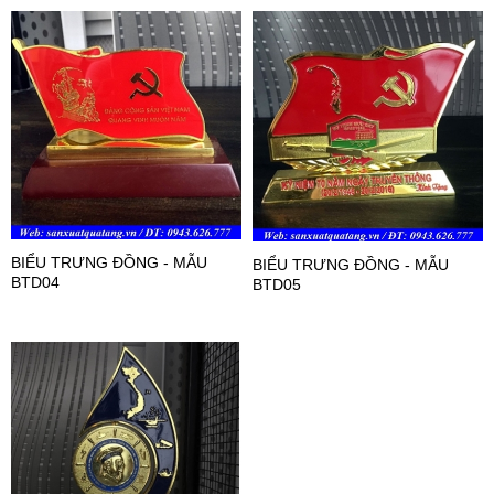
BIỂU TRƯNG ĐỒNG - MẪU
BIỂU TRƯNG ĐỒNG - MẪU
BTD04
BTD05