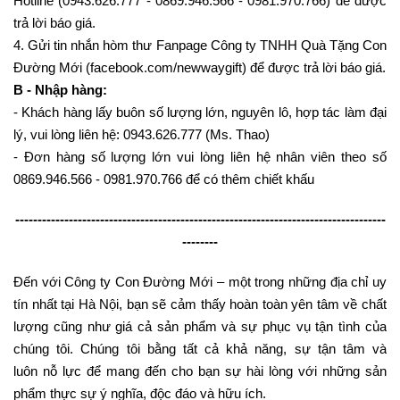
Hotline (0943.626.777 - 0869.946.566 - 0981.970.766) để được
trả lời báo giá.
4. Gửi tin nhắn hòm thư Fanpage Công ty TNHH Quà Tặng Con
Đường Mới (facebook.com/newwaygift) để được trả lời báo giá.
B - Nhập hàng:
- Khách hàng lấy buôn số lượng lớn, nguyên lô, hợp tác làm đại
lý, vui lòng liên hệ: 0943.626.777 (Ms. Thao)
- Đơn hàng số lượng lớn vui lòng liên hệ nhân viên theo số
0869.946.566 - 0981.970.766 để có thêm chiết khấu
-----------------------------------------------------------------------------------
--------
Đến với Công ty Con Đường Mới – một trong những địa chỉ uy
tín nhất tại Hà Nội, bạn sẽ cảm thấy hoàn toàn yên tâm về chất
lượng cũng như giá cả sản phẩm và sự phục vụ tận tình của
chúng tôi. Chúng tôi bằng tất cả khả năng, sự tận tâm và
luôn nỗ lực để mang đến cho bạn sự hài lòng với những sản
phẩm thực sự ý nghĩa, độc đáo và hữu ích.