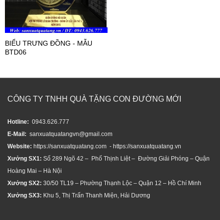
BIỂU TRƯNG ĐỒNG - MẪU
BTD06
CÔNG TY TNHH QUÀ TẶNG CON ĐƯỜNG MỚI
Hotline:
0943.626.777
E-Mail:
sanxuatquatangvn@gmail.com
Website:
https://sanxuatquatang.com - https://sanxuatquatang.vn
Xưởng SX1:
Số 289 Ngõ 42 – Phố Thịnh Liệt – Đường Giải Phóng – Quận
Hoàng Mai – Hà Nội
Xưởng SX2:
30/50 TL19 – Phường Thạnh Lộc – Quận 12 – Hồ Chí Minh
Xưởng SX3:
Khu 5, Thị Trấn Thanh Miện, Hải Dương