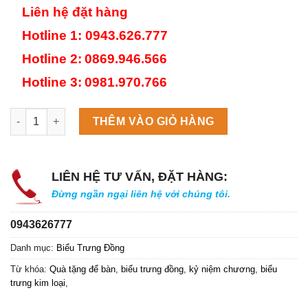
Liên hệ đặt hàng
Hotline 1
: 0943.626.777
Hotline 2:
0869.946.566
Hotline 3:
0981.970.766
Máy làm đá viên Scotsman NW458AS số lượng
THÊM VÀO GIỎ HÀNG
LIÊN HỆ TƯ VẤN, ĐẶT HÀNG:
Đừng ngần ngại liên hệ với chúng tôi.
0943626777
Danh mục:
Biểu Trưng Đồng
Từ khóa:
Quà tặng để bàn
,
biểu trưng đồng
,
kỷ niệm chương
,
biểu
trưng kim loại
,