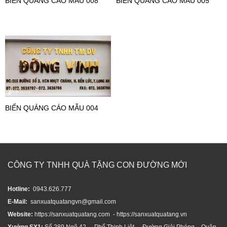
BIỂN QUẢNG CÁO MẪU 008
BIỂN QUẢNG CÁO MẪU 005
BIỂN QUẢNG CÁO MẪU 004
CÔNG TY TNHH QUÀ TẶNG CON ĐƯỜNG MỚI
Hotline:
0943.626.777
E-Mail:
sanxuatquatangvn@gmail.com
Website:
https://sanxuatquatang.com - https://sanxuatquatang.vn