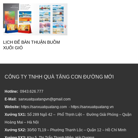
LỊCH ĐỂ BÀN THUẬN BUỒM
XUÔI GIÓ
CÔNG TY TNHH QUÀ TẶNG CON ĐƯỜNG MỚI
Hotline:
0943.626.777
E-Mail:
sanxuatquatangvn@gmail.com
Website:
https://sanxuatquatang.com - https://sanxuatquatang.vn
Xưởng SX1:
Số 289 Ngõ 42 – Phố Thịnh Liệt – Đường Giải Phóng – Quận
Hoàng Mai – Hà Nội
Xưởng SX2:
30/50 TL19 – Phường Thạnh Lộc – Quận 12 – Hồ Chí Minh
Xưởng SX3:
Khu 5, Thị Trấn Thanh Miện, Hải Dương