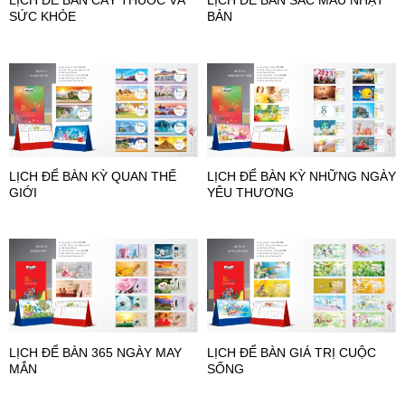
SỨC KHỎE
BẢN
LỊCH ĐỂ BÀN KỲ QUAN THẾ
LỊCH ĐỂ BÀN KỲ NHỮNG NGÀY
GIỚI
YÊU THƯƠNG
LỊCH ĐỂ BÀN 365 NGÀY MAY
LỊCH ĐỂ BÀN GIÁ TRỊ CUỘC
MẮN
SỐNG