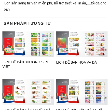
luôn sẵn sàng tư vấn miễn phí, hỗ trợ thiết kế, in ấn,....tối đa cho
bạn.
SẢN PHẨM TƯƠNG TỰ
LỊCH ĐỂ BÀN 3HƯƠNG SEN
LỊCH ĐỂ BÀN HOA VÀ ĐÁ
VIỆT
LỊCH ĐỂ BÀN CÂY THUỐC VÀ
LỊCH ĐỂ BÀN SẮC MÀU NHẬT