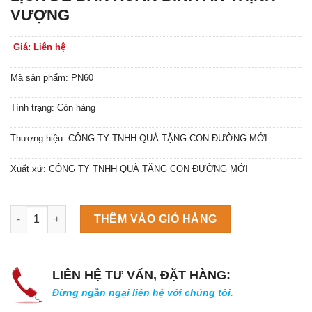
VƯỢNG
Giá: Liên hệ
Mã sản phẩm: PN60
Tình trạng: Còn hàng
Thương hiệu: CÔNG TY TNHH QUÀ TẶNG CON ĐƯỜNG MỚI
Xuất xứ: CÔNG TY TNHH QUÀ TẶNG CON ĐƯỜNG MỚI
Máy làm đá viên Scotsman NW458AS số lượng
THÊM VÀO GIỎ HÀNG
LIÊN HỆ TƯ VẤN, ĐẶT HÀNG:
Đừng ngần ngại liên hệ với chúng tôi.