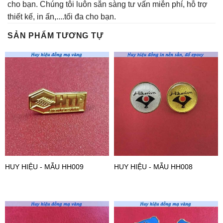
cho bạn. Chúng tôi luôn sẵn sàng tư vấn miễn phí, hỗ trợ
thiết kế, in ấn,....tối đa cho bạn.
SẢN PHẨM TƯƠNG TỰ
HUY HIỆU - MẪU HH009
HUY HIỆU - MẪU HH008