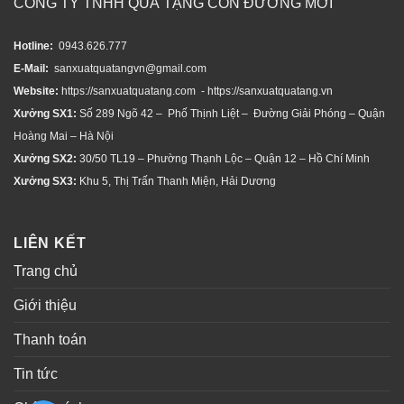
CÔNG TY TNHH QUÀ TẶNG CON ĐƯỜNG MỚI
Hotline:
0943.626.777
E-Mail:
sanxuatquatangvn@gmail.com
Website:
https://sanxuatquatang.com - https://sanxuatquatang.vn
Xưởng SX1:
Số 289 Ngõ 42 – Phố Thịnh Liệt – Đường Giải Phóng – Quận
Hoàng Mai – Hà Nội
Xưởng SX2:
30/50 TL19 – Phường Thạnh Lộc – Quận 12 – Hồ Chí Minh
Xưởng SX3:
Khu 5, Thị Trấn Thanh Miện, Hải Dương
LIÊN KẾT
Trang chủ
Giới thiệu
Thanh toán
Tin tức