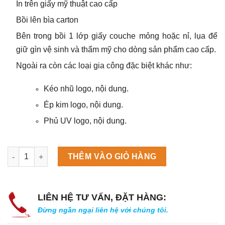
In trên giấy mỹ thuật cao cấp
Bồi lên bìa carton
Bên trong bồi 1 lớp giấy couche mỏng hoặc nỉ, lụa để
giữ gìn vệ sinh và thẩm mỹ cho dòng sản phẩm cao cấp.
Ngoài ra còn các loại gia công đặc biệt khác như:
Kéo nhũ logo, nội dung.
Ép kim logo, nội dung.
Phủ UV logo, nội dung.
Máy làm đá viên Scotsman NW458AS số lượng
THÊM VÀO GIỎ HÀNG
LIÊN HỆ TƯ VẤN, ĐẶT HÀNG:
Đừng ngần ngại liên hệ với chúng tôi.