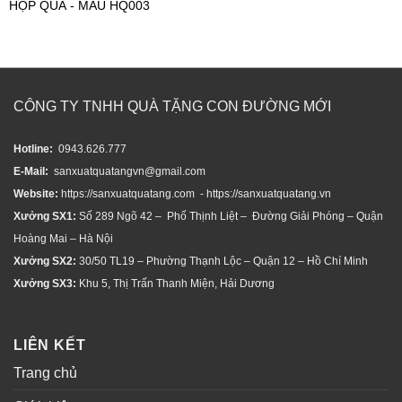
HỘP QUÀ - MẪU HQ003
CÔNG TY TNHH QUÀ TẶNG CON ĐƯỜNG MỚI
Hotline:
0943.626.777
E-Mail:
sanxuatquatangvn@gmail.com
Website:
https://sanxuatquatang.com - https://sanxuatquatang.vn
Xưởng SX1:
Số 289 Ngõ 42 – Phố Thịnh Liệt – Đường Giải Phóng – Quận
Hoàng Mai – Hà Nội
Xưởng SX2:
30/50 TL19 – Phường Thạnh Lộc – Quận 12 – Hồ Chí Minh
Xưởng SX3:
Khu 5, Thị Trấn Thanh Miện, Hải Dương
LIÊN KẾT
Trang chủ